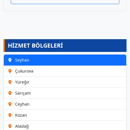
HİZMET BÖLGELERİ
Seyhan
Çukurova
Yüreğir
Sarıçam
Ceyhan
Kozan
Aladağ