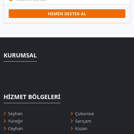
HEMEN DESTEK AL
KURUMSAL
Deniz Kombi Servisi, Van genelinde şeffaf fiyat ve 1 yıl parça
garantisiyle hizmet veren lider teknik servistir.
HIZMET BÖLGELERI
Seyhan
Çukurova
Yüreğir
Sarıçam
Ceyhan
Kozan