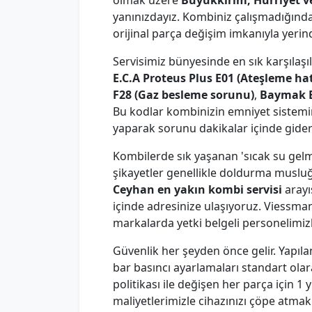
olmak üzere
Büyükkırım, Hürriyet v
yanınızdayız. Kombiniz çalışmadığınd
orijinal parça değişim imkanıyla yeri
Servisimiz bünyesinde en sık karşılaşı
E.C.A Proteus Plus E01 (Ateşleme hat
F28 (Gaz besleme sorunu)
,
Baymak E
Bu kodlar kombinizin emniyet sistemin
yaparak sorunu dakikalar içinde gideri
Kombilerde sık yaşanan 'sıcak su gelmi
şikayetler genellikle doldurma musluğ
Ceyhan en yakın kombi servisi
arayı
içinde adresinize ulaşıyoruz. Viessm
markalarda yetki belgeli personelimiz
Güvenlik her şeyden önce gelir. Yapıla
bar basıncı ayarlamaları standart olar
politikası ile değişen her parça için 
maliyetlerimizle cihazınızı çöpe atm