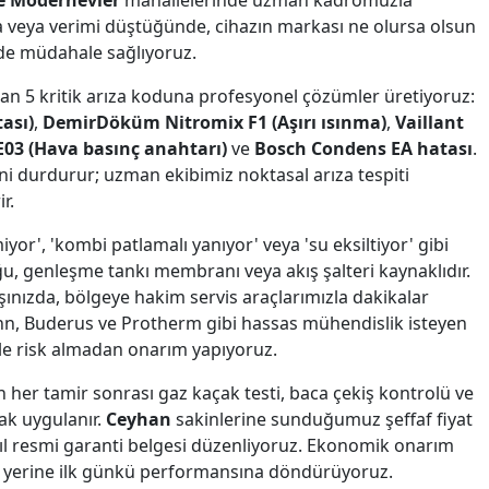
e Modernevler
mahallelerinde uzman kadromuzla
a veya verimi düştüğünde, cihazın markası ne olursa olsun
nde müdahale sağlıyoruz.
lan 5 kritik arıza koduna profesyonel çözümler üretiyoruz:
ası)
,
DemirDöküm Nitromix F1 (Aşırı ısınma)
,
Vaillant
03 (Hava basınç anahtarı)
ve
Bosch Condens EA hatası
.
i durdurur; uzman ekibimiz noktasal arıza tespiti
r.
yor', 'kombi patlamalı yanıyor' veya 'su eksiltiyor' gibi
u, genleşme tankı membranı veya akış şalteri kaynaklıdır.
şınızda, bölgeye hakim servis araçlarımızla dakikalar
ann, Buderus ve Protherm gibi hassas mühendislik isteyen
le risk almadan onarım yapıyoruz.
n her tamir sonrası gaz kaçak testi, baca çekiş kontrolü ve
ak uygulanır.
Ceyhan
sakinlerine sunduğumuz şeffaf fiyat
1 yıl resmi garanti belgesi düzenliyoruz. Ekonomik onarım
ak yerine ilk günkü performansına döndürüyoruz.